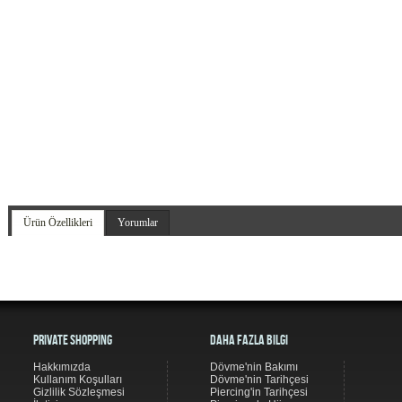
Ürün Özellikleri
Yorumlar
Private Shopping
Daha Fazla Bilgi
Hakkımızda
Dövme'nin Bakımı
Kullanım Koşulları
Dövme'nin Tarihçesi
Gizlilik Sözleşmesi
Piercing'in Tarihçesi