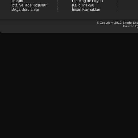
İletişim
Piercing de Hijyen
İptal ve İade Koşulları
Kalıcı Makyaj
Sıkça Sorulanlar
İnsan Kaynakları
© Copyright 2012 Sitede Site
Created B