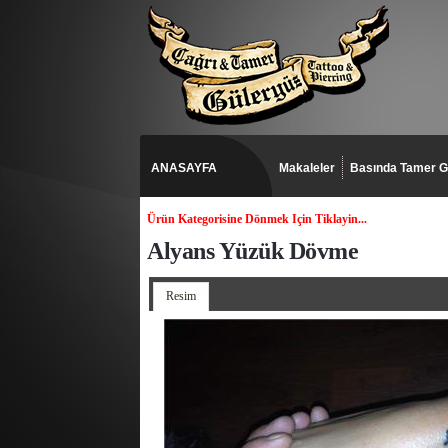
ANASAYFA
Makaleler
Basında Tamer G
Ürün Kategorisine Dönmek Için Tiklayin...
Alyans Yüzük Dövme
Resim