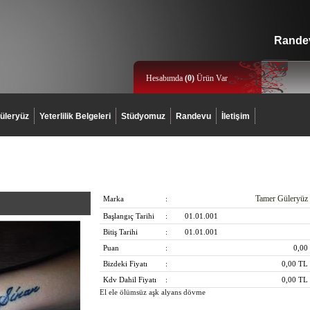
Randev
Hesabımda
(
0
)
Ürün Var
üleryüz
Yeterlilik Belgeleri
Stüdyomuz
Randevu
İletişim
Tamer Güleryüz
Marka
:
Başlangıç Tarihi
:
01.01.001
Bitiş Tarihi
:
01.01.001
Puan
:
0,00
Bizdeki Fiyatı
:
0,00
TL
Kdv Dahil Fiyatı
:
0,00
TL
El ele ölümsüz aşk alyans dövme