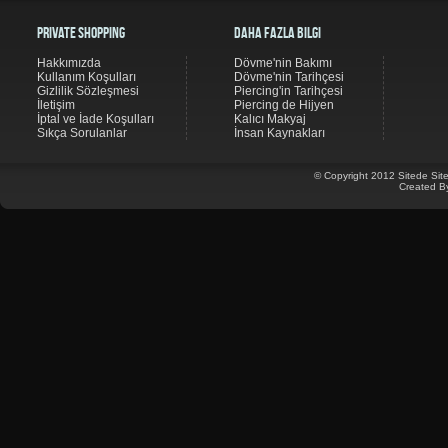
Private Shopping
Daha Fazla Bilgi
Hakkımızda
Dövme'nin Bakımı
Kullanım Koşulları
Dövme'nin Tarihçesi
Gizlilik Sözleşmesi
Piercing'in Tarihçesi
İletişim
Piercing de Hijyen
İptal ve İade Koşulları
Kalıcı Makyaj
Sıkça Sorulanlar
İnsan Kaynakları
© Copyright 2012 Sitede Site
Created B