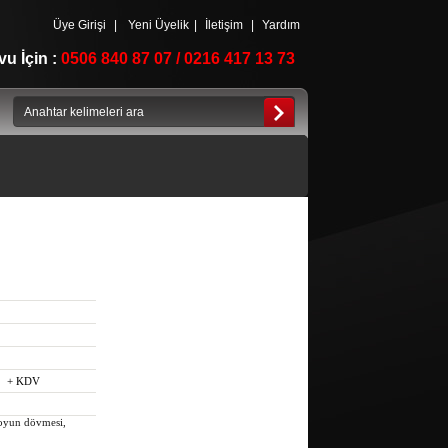
Üye Girişi
|
Yeni Üyelik
|
İletişim
|
Yardım
u İçin :
0506 840 87 07 / 0216 417 13 73
+ KDV
oyun dövmesi,