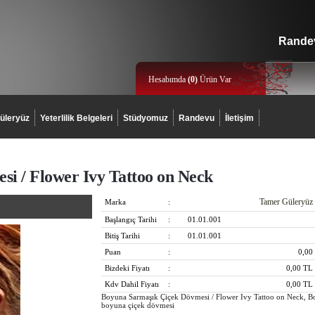
Randev
Hesabımda
(
0
)
Ürün Var
üleryüz
Yeterlilik Belgeleri
Stüdyomuz
Randevu
İletişim
i / Flower Ivy Tattoo on Neck
Tamer Güleryüz
Marka
:
Başlangıç Tarihi
:
01.01.001
Bitiş Tarihi
:
01.01.001
Puan
:
0,00
Bizdeki Fiyatı
:
0,00
TL
Kdv Dahil Fiyatı
:
0,00
TL
Boyuna Sarmaşık Çiçek Dövmesi / Flower Ivy Tattoo on Neck, B
boyuna çiçek dövmesi