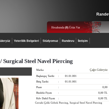
Randev
Hesabımda
(
0
)
Ürün Var
üleryüz
Yeterlilik Belgeleri
Stüdyomuz
Randevu
İletişim
 Surgical Steel Navel Piercing
Çağrı Güleryüz
Marka
:
Başlangıç Tarihi
:
01.01.001
Bitiş Tarihi
:
01.01.001
Puan
:
0,00
Bizdeki Fiyatı
:
0,00
TL
Kdv Dahil Fiyatı
:
0,00
TL
Cerrahi Çelik Göbek Piercing, Surgical Steel Navel Piercing