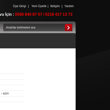
Üye Girişi
|
Yeni Üyelik
|
İletişim
|
Yardım
u İçin :
0506 840 87 07 / 0216 417 13 73
+ KDV