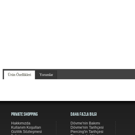
Ürün Özellikleri
Yorumlar
Private Shopping
Daha Fazla Bilgi
Hakkımızda
Dövme'nin Bakımı
Kullanım Koşulları
Dövme'nin Tarihçesi
Gizlilik Sözleşmesi
Piercing'in Tarihçesi