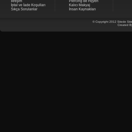
İletişim
Piercing de Hijyen
İptal ve İade Koşulları
Kalıcı Makyaj
Sıkça Sorulanlar
İnsan Kaynakları
© Copyright 2012 Sitede Site
Created B