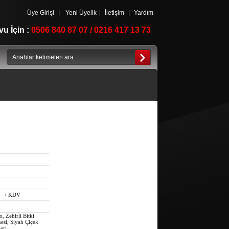
Üye Girişi
|
Yeni Üyelik
|
İletişim
|
Yardım
u İçin :
0506 840 87 07 / 0216 417 13 73
+ KDV
, Zehirli Bitki
esi, Siyah Çiçek
eri