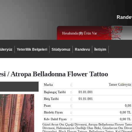
Randev
Hesabımda
(
0
)
Ürün Var
üleryüz
Yeterlilik Belgeleri
Stüdyomuz
Randevu
İletişim
si / Atropa Belladonna Flower Tattoo
Tamer Güleryüz
Marka
:
Başlangıç Tarihi
:
01.01.001
Bitiş Tarihi
:
01.01.001
Puan
:
0,00
Bizdeki Fiyatı
:
0,00
TL
Kdv Dahil Fiyatı
:
0,00
TL
Güzel Avrat Otu Çiçeği Dövmesi, Atropa Belladonna Flower Tattoo
Dövmesi, Halüsinasyon Özelliği Olan Bitki, Güzelavrat Otu Dövm
Dövmeleri, Black Flower Tattoos, Belladonna Tattoo, Kol Dövmel