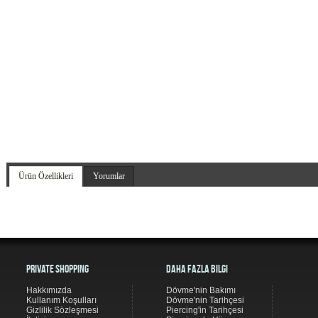
Ürün Özellikleri
Yorumlar
Private Shopping
Daha Fazla Bilgi
Hakkımızda
Dövme'nin Bakımı
Kullanım Koşulları
Dövme'nin Tarihçesi
Gizlilik Sözleşmesi
Piercing'in Tarihçesi