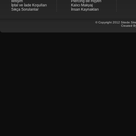
İletişim
Piercing de Hijyen
İptal ve İade Koşulları
Kalıcı Makyaj
Sıkça Sorulanlar
İnsan Kaynakları
© Copyright 2012 Sitede Site
Created B