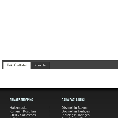
Ürün Özellikleri
Yorumlar
Private Shopping
Daha Fazla Bilgi
Hakkımızda
Dövme'nin Bakımı
Kullanım Koşulları
Dövme'nin Tarihçesi
Gizlilik Sözleşmesi
Piercing'in Tarihçesi