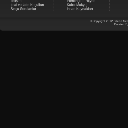
İletişim
Piercing de Hijyen
İptal ve İade Koşulları
Kalıcı Makyaj
Sıkça Sorulanlar
İnsan Kaynakları
© Copyright 2012 Sitede Site
Created B