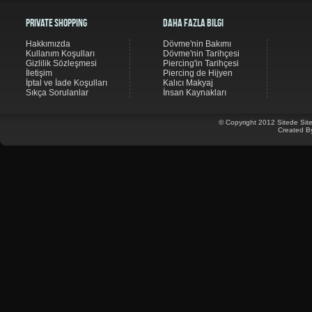
Private Shopping
Daha Fazla Bilgi
Hakkımızda
Dövme'nin Bakımı
Kullanım Koşulları
Dövme'nin Tarihçesi
Gizlilik Sözleşmesi
Piercing'in Tarihçesi
İletişim
Piercing de Hijyen
İptal ve İade Koşulları
Kalıcı Makyaj
Sıkça Sorulanlar
İnsan Kaynakları
© Copyright 2012 Sitede Site
Created B