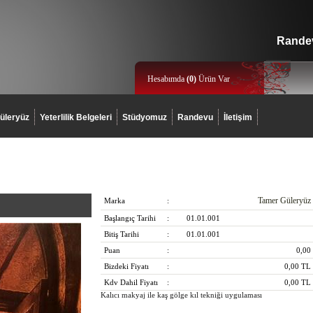
Randev
Hesabımda
(
0
)
Ürün Var
üleryüz
Yeterlilik Belgeleri
Stüdyomuz
Randevu
İletişim
Tamer Güleryüz
Marka
:
Başlangıç Tarihi
:
01.01.001
Bitiş Tarihi
:
01.01.001
Puan
:
0,00
Bizdeki Fiyatı
:
0,00
TL
Kdv Dahil Fiyatı
:
0,00
TL
Kalıcı makyaj ile kaş gölge kıl tekniği uygulaması