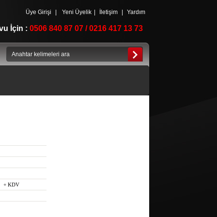
Üye Girişi
|
Yeni Üyelik
|
İletişim
|
Yardım
u İçin :
0506 840 87 07 / 0216 417 13 73
+ KDV