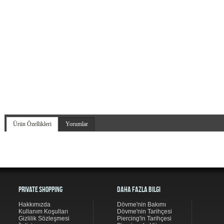
Ürün Özellikleri
Yorumlar
Private Shopping
Daha Fazla Bilgi
Hakkımızda
Dövme'nin Bakımı
Kullanım Koşulları
Dövme'nin Tarihçesi
Gizlilik Sözleşmesi
Piercing'in Tarihçesi