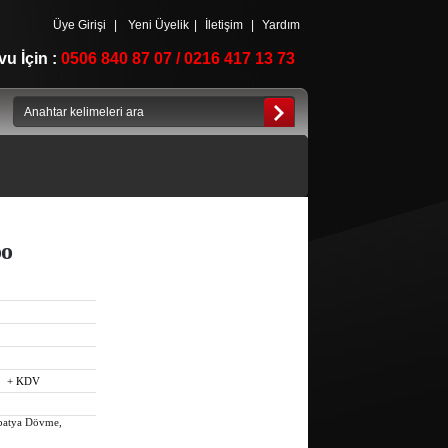
Üye Girişi
|
Yeni Üyelik
|
İletişim
|
Yardım
u İçin :
0506 840 87 07 / 0216 417 13 73
oo
+ KDV
Papatya Dövme,