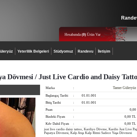
Randev
Hesabımda
(
0
)
Ürün Var
üleryüz
Yeterlilik Belgeleri
Stüdyomuz
Randevu
İletişim
ya Dövmesi / Just Live Cardio and Daisy Tatt
Tamer Güleryüz
Marka
:
Başlangıç Tarihi
:
01.01.001
Bitiş Tarihi
:
01.01.001
Puan
:
0,00
Bizdeki Fiyatı
:
0,00
TL
Kdv Dahil Fiyatı
:
0,00
TL
just live cardio daisy tattoo, Kardiyo Dövme, Kardio Just Live 
Papatya Dövmesi, Kalp Atışı Kalp Ritmi Sadece Yaşa Dövmesi