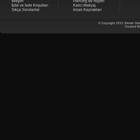
İletişim
Piercing de Hijyen
İptal ve İade Koşulları
Kalıcı Makyaj
Sıkça Sorulanlar
İnsan Kaynakları
© Copyright 2012 Sitede Site
Created B