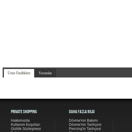
Ürün Özellikleri
Yorumlar
Private Shopping
Daha Fazla Bilgi
Hakkımızda
Dövme'nin Bakımı
Kullanım Koşulları
Dövme'nin Tarihçesi
Gizlilik Sözleşmesi
Piercing'in Tarihçesi