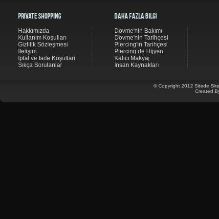
Private Shopping
Daha Fazla Bilgi
Hakkımızda
Dövme'nin Bakımı
Kullanım Koşulları
Dövme'nin Tarihçesi
Gizlilik Sözleşmesi
Piercing'in Tarihçesi
İletişim
Piercing de Hijyen
İptal ve İade Koşulları
Kalıcı Makyaj
Sıkça Sorulanlar
İnsan Kaynakları
© Copyright 2012 Sitede Site
Created B