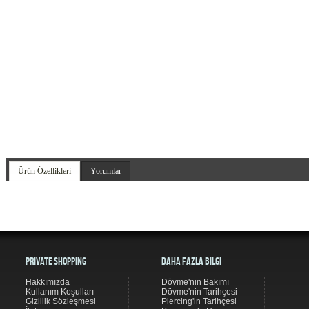
Ürün Özellikleri
Yorumlar
Private Shopping
Daha Fazla Bilgi
Hakkımızda
Dövme'nin Bakımı
Kullanım Koşulları
Dövme'nin Tarihçesi
Gizlilik Sözleşmesi
Piercing'in Tarihçesi