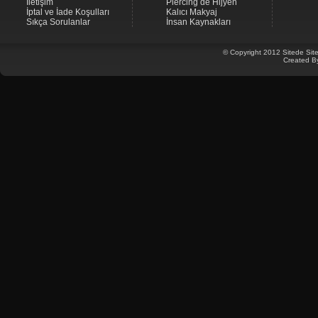
İletişim
Piercing de Hijyen
İptal ve İade Koşulları
Kalıcı Makyaj
Sıkça Sorulanlar
İnsan Kaynakları
© Copyright 2012 Sitede Site
Created B