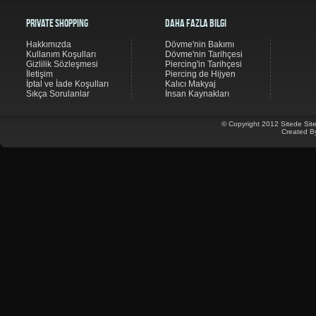
Private Shopping
Daha Fazla Bilgi
Hakkımızda
Dövme'nin Bakımı
Kullanım Koşulları
Dövme'nin Tarihçesi
Gizlilik Sözleşmesi
Piercing'in Tarihçesi
İletişim
Piercing de Hijyen
İptal ve İade Koşulları
Kalıcı Makyaj
Sıkça Sorulanlar
İnsan Kaynakları
© Copyright 2012 Sitede Site
Created B