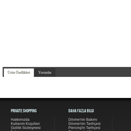
Ürün Özellikleri
Yorumlar
Private Shopping
Daha Fazla Bilgi
Hakkımızda
Dövme'nin Bakımı
Kullanım Koşulları
Dövme'nin Tarihçesi
Gizlilik Sözleşmesi
Piercing'in Tarihçesi