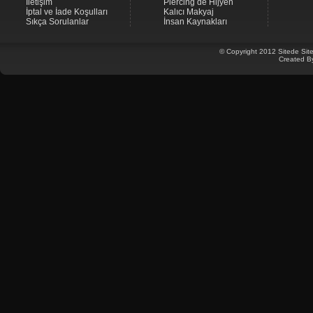
İletişim
Piercing de Hijyen
İptal ve İade Koşulları
Kalıcı Makyaj
Sıkça Sorulanlar
İnsan Kaynakları
© Copyright 2012 Sitede Site
Created B