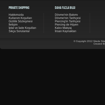
Private Shopping
Daha Fazla Bilgi
Hakkımızda
Dövme'nin Bakımı
Kullanım Koşulları
Dövme'nin Tarihçesi
Gizlilik Sözleşmesi
Piercing'in Tarihçesi
İletişim
Piercing de Hijyen
İptal ve İade Koşulları
Kalıcı Makyaj
Sıkça Sorulanlar
İnsan Kaynakları
© Copyright 2012 Sitede Site
Created B