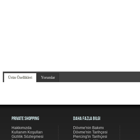
Ürün Özellikleri
Yorumlar
Private Shopping
Daha Fazla Bilgi
Hakkımızda
Dövme'nin Bakımı
Kullanım Koşulları
Dövme'nin Tarihçesi
Gizlilik Sözleşmesi
Piercing'in Tarihçesi