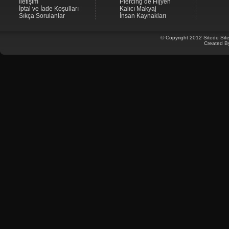
İletişim
Piercing de Hijyen
İptal ve İade Koşulları
Kalıcı Makyaj
Sıkça Sorulanlar
İnsan Kaynakları
© Copyright 2012 Sitede Site
Created B