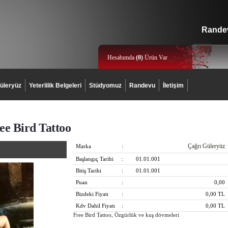
Randev
Hesabımda
(
0
)
Ürün Var
üleryüz
Yeterlilik Belgeleri
Stüdyomuz
Randevu
İletişim
ee Bird Tattoo
Çağrı Güleryüz
Marka
:
Başlangıç Tarihi
:
01.01.001
Bitiş Tarihi
:
01.01.001
Puan
:
0,00
Bizdeki Fiyatı
:
0,00
TL
Kdv Dahil Fiyatı
:
0,00
TL
Free Bird Tattoo, Özgürlük ve kuş dövmeleri