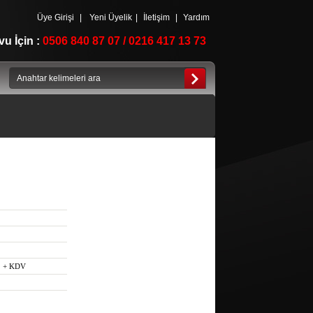
Üye Girişi
|
Yeni Üyelik
|
İletişim
|
Yardım
u İçin :
0506 840 87 07 / 0216 417 13 73
+ KDV