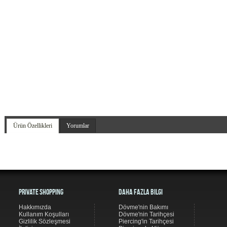
Ürün Özellikleri
Yorumlar
Private Shopping
Daha Fazla Bilgi
Hakkımızda
Dövme'nin Bakımı
Kullanım Koşulları
Dövme'nin Tarihçesi
Gizlilik Sözleşmesi
Piercing'in Tarihçesi