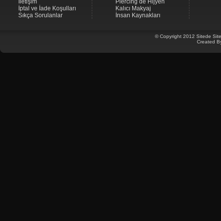
İletişim
Piercing de Hijyen
İptal ve İade Koşulları
Kalıcı Makyaj
Sıkça Sorulanlar
İnsan Kaynakları
© Copyright 2012 Sitede Site
Created B