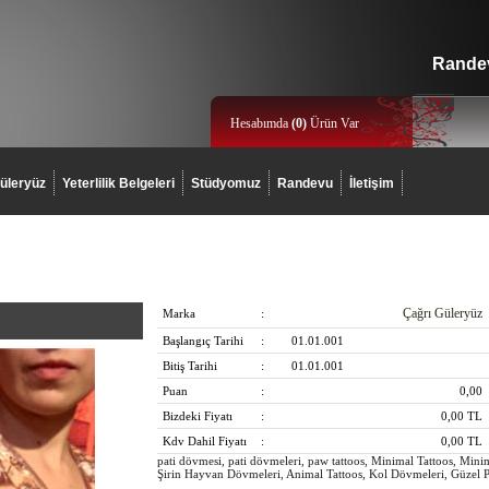
Randev
Hesabımda
(
0
)
Ürün Var
üleryüz
Yeterlilik Belgeleri
Stüdyomuz
Randevu
İletişim
Çağrı Güleryüz
Marka
:
Başlangıç Tarihi
:
01.01.001
Bitiş Tarihi
:
01.01.001
Puan
:
0,00
Bizdeki Fiyatı
:
0,00
TL
Kdv Dahil Fiyatı
:
0,00
TL
pati dövmesi, pati dövmeleri, paw tattoos, Minimal Tattoos, Mini
Şirin Hayvan Dövmeleri, Animal Tattoos, Kol Dövmeleri, Güzel 