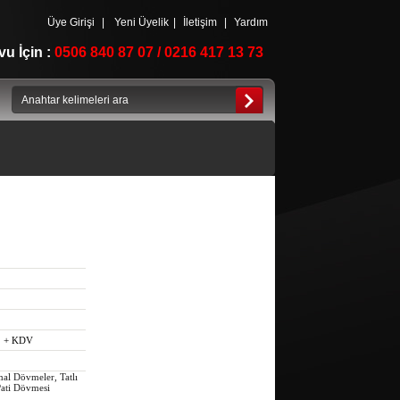
Üye Girişi
|
Yeni Üyelik
|
İletişim
|
Yardım
u İçin :
0506 840 87 07 / 0216 417 13 73
+ KDV
mal Dövmeler, Tatlı
Pati Dövmesi