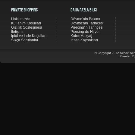
Private Shopping
Daha Fazla Bilgi
Hakkımızda
Dövme'nin Bakımı
Kullanım Koşulları
Dövme'nin Tarihçesi
Gizlilik Sözleşmesi
Piercing'in Tarihçesi
İletişim
Piercing de Hijyen
İptal ve İade Koşulları
Kalıcı Makyaj
Sıkça Sorulanlar
İnsan Kaynakları
© Copyright 2012 Sitede Site
Created B