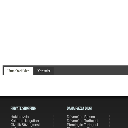
Ürün Özellikleri
Yorumlar
Private Shopping
Daha Fazla Bilgi
Hakkımızda
Dövme'nin Bakımı
Kullanım Koşulları
Dövme'nin Tarihçesi
Gizlilik Sözleşmesi
Piercing'in Tarihçesi