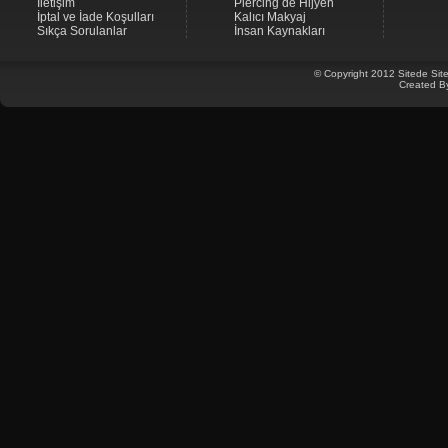
İletişim
Piercing de Hijyen
İptal ve İade Koşulları
Kalıcı Makyaj
Sıkça Sorulanlar
İnsan Kaynakları
© Copyright 2012 Sitede Site
Created B