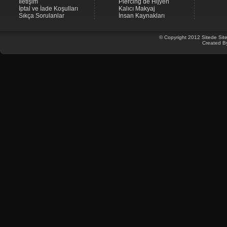
İletişim
Piercing de Hijyen
İptal ve İade Koşulları
Kalıcı Makyaj
Sıkça Sorulanlar
İnsan Kaynakları
© Copyright 2012 Sitede Site
Created B