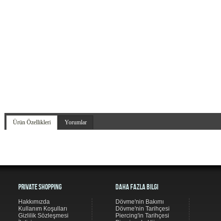
Ürün Özellikleri
Yorumlar
Private Shopping
Daha Fazla Bilgi
Hakkımızda
Dövme'nin Bakımı
Kullanım Koşulları
Dövme'nin Tarihçesi
Gizlilik Sözleşmesi
Piercing'in Tarihçesi