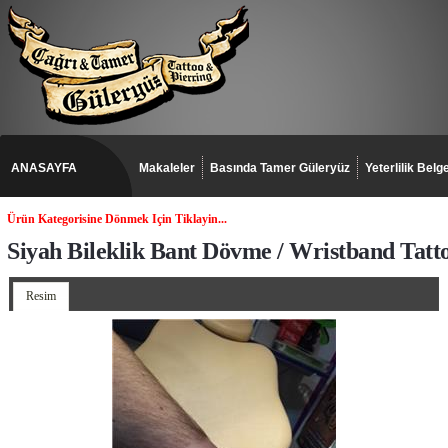
ANASAYFA
Makaleler
Basında Tamer Güleryüz
Yeterlilik Belge
Ürün Kategorisine Dönmek Için Tiklayin...
Siyah Bileklik Bant Dövme / Wristband Tatt
Resim