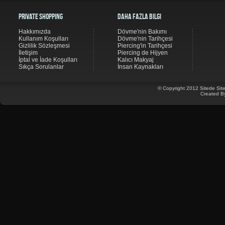
Private Shopping
Daha Fazla Bilgi
Hakkımızda
Dövme'nin Bakımı
Kullanım Koşulları
Dövme'nin Tarihçesi
Gizlilik Sözleşmesi
Piercing'in Tarihçesi
İletişim
Piercing de Hijyen
İptal ve İade Koşulları
Kalıcı Makyaj
Sıkça Sorulanlar
İnsan Kaynakları
© Copyright 2012 Sitede Site
Created B