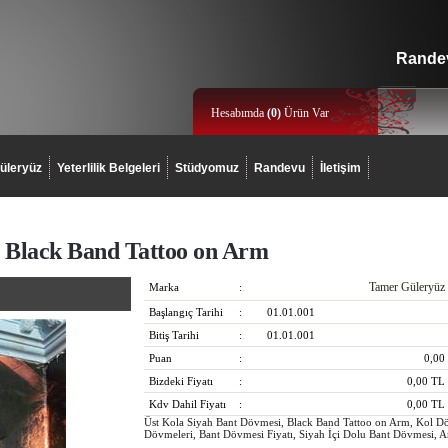
Randev
Hesabımda
(
0
)
Ürün Var
üleryüz
Yeterlilik Belgeleri
Stüdyomuz
Randevu
İletişim
/ Black Band Tattoo on Arm
Tamer Güleryüz
Marka
:
Başlangıç Tarihi
:
01.01.001
Bitiş Tarihi
:
01.01.001
Puan
:
0,00
Bizdeki Fiyatı
:
0,00
TL
Kdv Dahil Fiyatı
:
0,00
TL
Üst Kola Siyah Bant Dövmesi, Black Band Tattoo on Arm, Kol Dö
Dövmeleri, Bant Dövmesi Fiyatı, Siyah İçi Dolu Bant Dövmesi, 