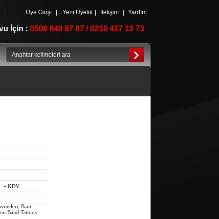
Üye Girişi
|
Yeni Üyelik
|
İletişim
|
Yardım
u İçin :
0506 840 87 07 / 0216 417 13 73
+ KDV
vmeleri, Bant
Arm Band Tattoos