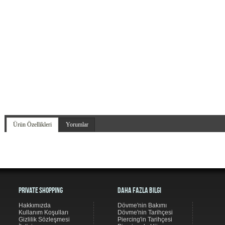
Ürün Özellikleri
Yorumlar
Private Shopping
Daha Fazla Bilgi
Hakkımızda
Dövme'nin Bakımı
Kullanım Koşulları
Dövme'nin Tarihçesi
Gizlilik Sözleşmesi
Piercing'in Tarihçesi