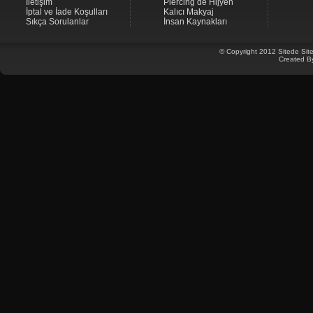
İletişim
Piercing de Hijyen
İptal ve İade Koşulları
Kalıcı Makyaj
Sıkça Sorulanlar
İnsan Kaynakları
© Copyright 2012 Sitede Site
Created B