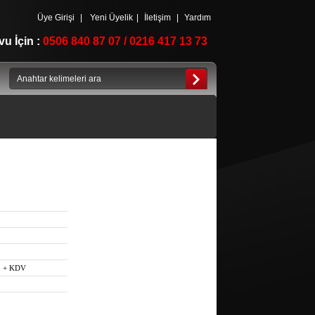
Üye Girişi
|
Yeni Üyelik
|
İletişim
|
Yardım
u İçin :
0506 840 87 07 / 0216 417 13 73
+ KDV