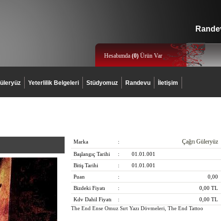
Randev
Hesabımda
(
0
)
Ürün Var
üleryüz
Yeterlilik Belgeleri
Stüdyomuz
Randevu
İletişim
Çağrı Güleryüz
Marka
:
Başlangıç Tarihi
:
01.01.001
Bitiş Tarihi
:
01.01.001
Puan
:
0,00
Bizdeki Fiyatı
:
0,00
TL
Kdv Dahil Fiyatı
:
0,00
TL
The End Ense Omuz Sırt Yazı Dövmeleri, The End Tattoo