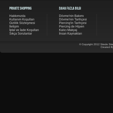
Private Shopping
Daha Fazla Bilgi
Hakkımızda
Dövme'nin Bakımı
Kullanım Koşulları
Dövme'nin Tarihçesi
Gizlilik Sözleşmesi
Piercing'in Tarihçesi
İletişim
Piercing de Hijyen
İptal ve İade Koşulları
Kalıcı Makyaj
Sıkça Sorulanlar
İnsan Kaynakları
© Copyright 2012 Sitede Site
Created B