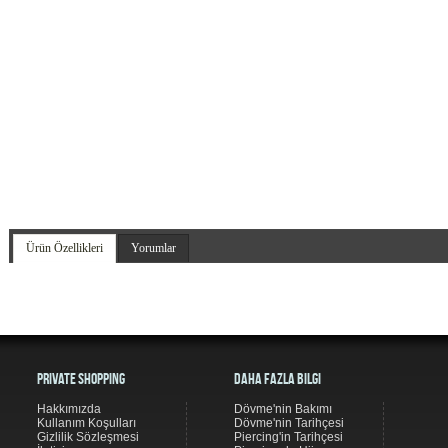
Ürün Özellikleri
Yorumlar
Private Shopping
Daha Fazla Bilgi
Hakkımızda
Dövme'nin Bakımı
Kullanım Koşulları
Dövme'nin Tarihçesi
Gizlilik Sözleşmesi
Piercing'in Tarihçesi