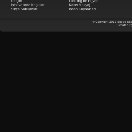
İletişim
Piercing de Hijyen
İptal ve İade Koşulları
Kalıcı Makyaj
Sıkça Sorulanlar
İnsan Kaynakları
© Copyright 2012 Sitede Site
Created B