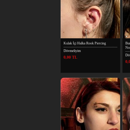
Kulak İçi Halka Rook Piercing
Bur
Nos
Dövmeliyim
Dö
0,00 TL
0,