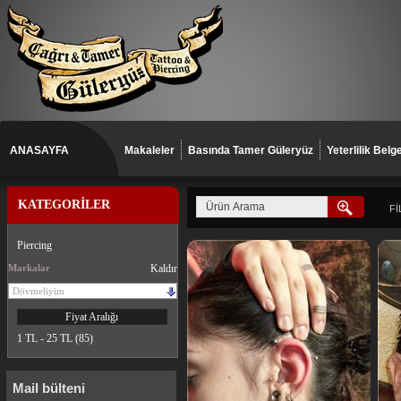
ANASAYFA
Makaleler
Basında Tamer Güleryüz
Yeterlilik Belge
KATEGORİLER
Fİ
Piercing
Markalar
Kaldır
Dövmeliyim
Fiyat Aralığı
1 TL - 25 TL (85)
Mail bülteni