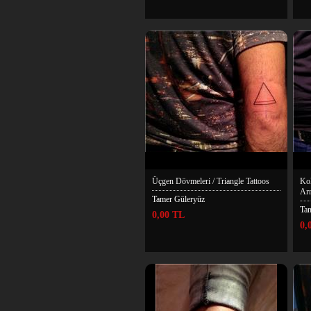
Üçgen Dövmeleri / Triangle Tattoos
Kol
Ar
Tamer Güleryüz
Ta
0,00 TL
0,