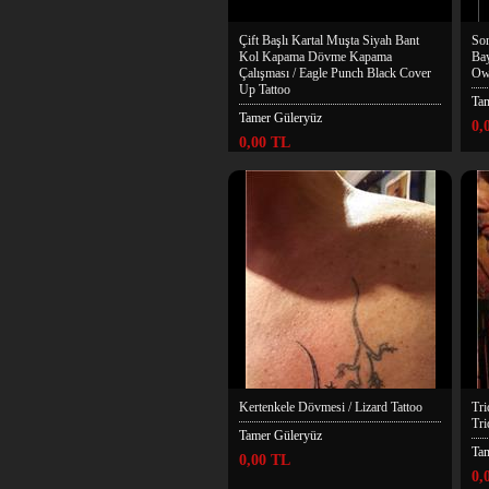
Çift Başlı Kartal Muşta Siyah Bant
Son
Kol Kapama Dövme Kapama
Bay
Çalışması / Eagle Punch Black Cover
Owl
Up Tattoo
Ta
Tamer Güleryüz
0,
0,00 TL
Kertenkele Dövmesi / Lizard Tattoo
Tri
Tri
Tamer Güleryüz
Ta
0,00 TL
0,