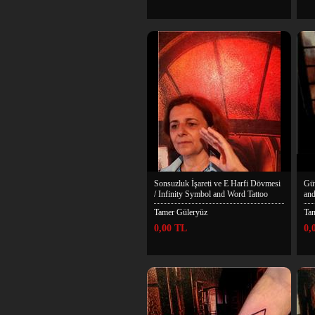
Sonsuzluk İşareti ve E Harfi Dövmesi
Güv
/ Infinity Symbol and Word Tattoo
and
Tamer Güleryüz
Ta
0,00 TL
0,