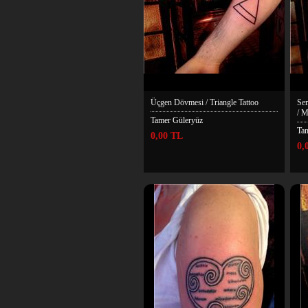
Üçgen Dövmesi / Triangle Tattoo
Se
/ 
Tamer Güleryüz
Ta
0,00 TL
0,