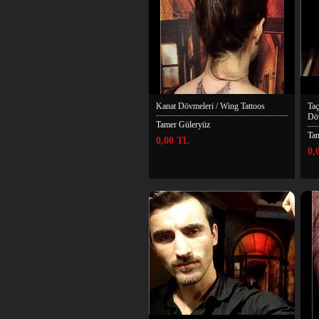
Kanat Dövmeleri / Wing Tattoos
Ta
Döv
Tamer Güleryüz
Ta
0,00 TL
0,