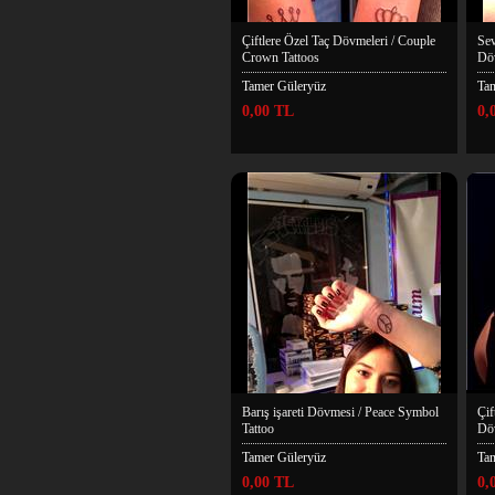
Çiftlere Özel Taç Dövmeleri / Couple
Sev
Crown Tattoos
Döv
Tamer Güleryüz
Ta
0,00 TL
0,
Barış işareti Dövmesi / Peace Symbol
Çif
Tattoo
Döv
Tamer Güleryüz
Ta
0,00 TL
0,