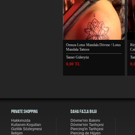
Omuza Lotus Mandala Dövme / Lotus
Rü
Mandala Tattoos
Cat
Tamer Güleryüz
Ta
0,00 TL
0,
Private Shopping
Daha Fazla Bilgi
Hakkımızda
Dövme'nin Bakımı
Kullanım Koşulları
Dövme'nin Tarihçesi
Gizlilik Sözleşmesi
Piercing'in Tarihçesi
İletişim
Piercing de Hijyen