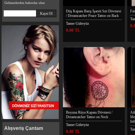
Gelismelerden haberdar olun
Düş Kapanı Barış İşareti Sırt Dövmesi
Fat
/ Dreamcatcher Peace Tattoo on Back
Ta
Tamer Güleryüz
0,
0,00 TL
Boyuna Rüya Kapanı Dövmesi /
Ail
Dreamcatcher Tattoo on Neck
Me
Inf
Tamer Güleryüz
Alışveriş Çantam
Ta
0,00 TL