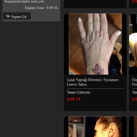
0,
Sepetinizde hiçbir ürün yok.
Toplam Tutar :
0.00 TL
Sepete Git
Çınar Yaprağı Dövmesi / Sycamore
Özg
Leaves Tattoo
Fre
Tamer Güleryüz
Ta
0,00 TL
0,