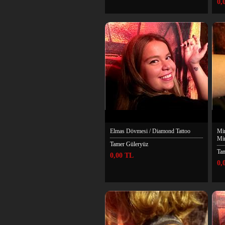
0,
Elmas Dövmesi / Diamond Tattoo
Min
Min
Tamer Güleryüz
Ta
0,00 TL
0,